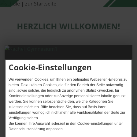
HERZLICH WILLKOMMEN!
Cookie-Einstellungen
Wir verwenden Cookies, um Ihnen ein optimales Webseiten-Erlebnis zu
bieten. Dazu zählen Cookies, die für den Betrieb der Seite notwendig
sind, sowie solche, die lediglich zu anonymen Statistikzwecken, für
Komforteinstellungen oder zur Anzeige personalisierter Inhalte genutzt
werden. Sie können selbst entscheiden, welche Kategorien Sie
zulassen möchten. Bitte beachten Sie, dass auf Basis Ihrer
Einstellungen womöglich nicht mehr alle Funktionalitäten der Seite zur
Verfügung stehen.
Sie können Ihre Auswahl jederzeit in den Cookie-Einstellungen unter
Datenschutzerklärung anpassen.